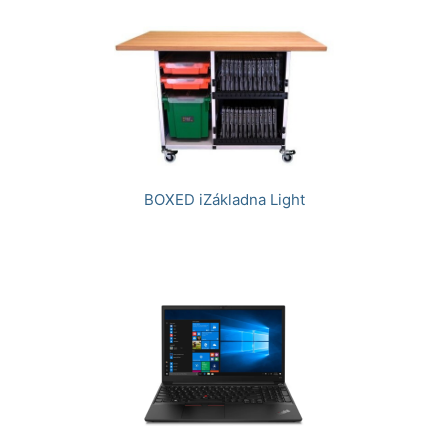
BOXED iZákladna Light