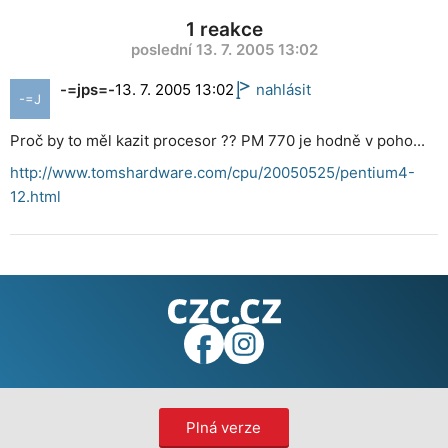
1 reakce
poslední 13. 7. 2005 13:02
-=jps=-
13. 7. 2005 13:02
nahlásit
-=J
Proč by to měl kazit procesor ?? PM 770 je hodně v poho...
http://www.tomshardware.com/cpu/20050525/pentium4-
12.html
Plná verze