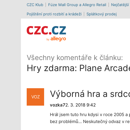
CZC Klub
Fúze Mall Group a Allegro Retail
Nejčatější
Pojištění proti rozbití a krádeži
Splátkový prodej
Všechny komentáře k článku:
Hry zdarma: Plane Arcade
Výborná hra a srdc
VOZ
vozka7
2. 3. 2018 9:42
Hrál jsem tuto hru kdysi v roce 2005 a 
bez problémů... Neskutečný odvaz v ret