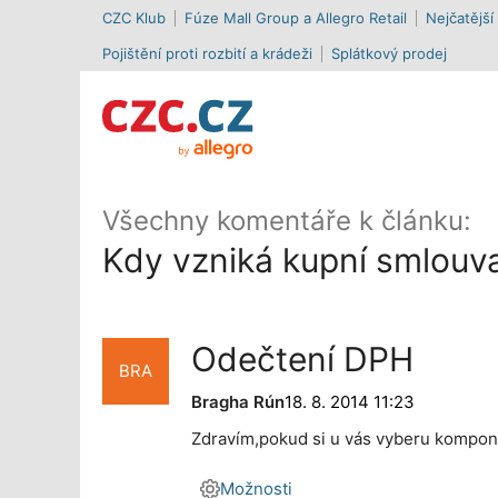
CZC Klub
Fúze Mall Group a Allegro Retail
Nejčatější
Pojištění proti rozbití a krádeži
Splátkový prodej
Všechny komentáře k článku:
Kdy vzniká kupní smlouv
Odečtení DPH
BRA
Bragha Rún
18. 8. 2014 11:23
Zdravím,pokud si u vás vyberu kompone
Možnosti